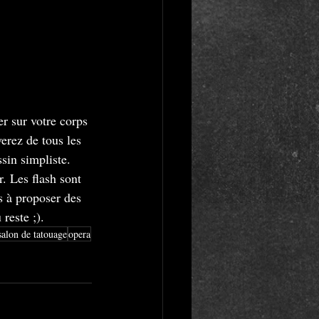
r sur votre corps 
erez de tous les 
sin simpliste. 
r. Les flash sont 
s à proposer des 
reste ;).
salon de tatouage
opera