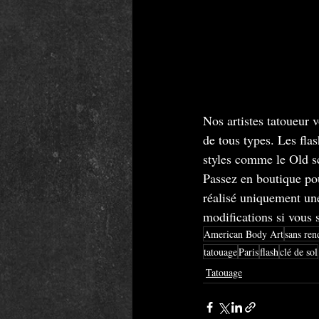
Nos artistes tatoueur 
de tous types. Les flas
styles comme le Old sch
Passez en boutique pour
réalisé uniquement une
modifications si vous s
American Body Art
sans ren
tatouage
Paris
flash
clé de sol
Tatouage