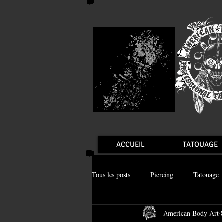
ACCUEIL
TATOUAGE
Tous les posts
Piercing
Tatouage
American Body Art