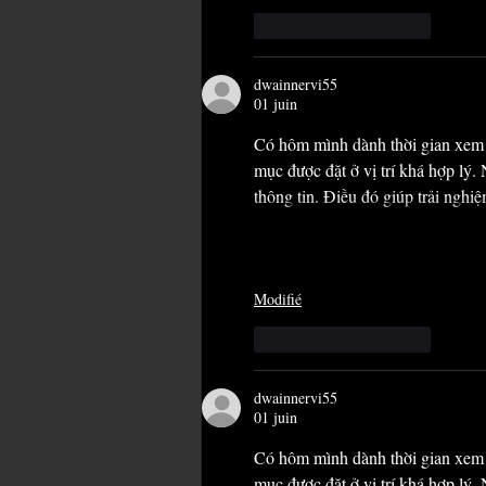
J'aime
Répondre
dwainnervi55
01 juin
Có hôm mình dành thời gian xem 
mục được đặt ở vị trí khá hợp lý.
thông tin. Điều đó giúp trải nghi
Modifié
J'aime
Répondre
dwainnervi55
01 juin
Có hôm mình dành thời gian xem 
mục được đặt ở vị trí khá hợp lý.