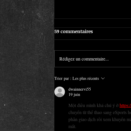
59 commentaires
Rédigez un commentaire...
Le malaise vagal | America
Trier par :
Les plus récents
Body Art #1472
dwainnervi55
19 juin
Một điều mình khá chú ý ở 
https:
chuyển từ thể thao sang eSports 
phần giao dịch rồi xem khuyến mã
mắt.