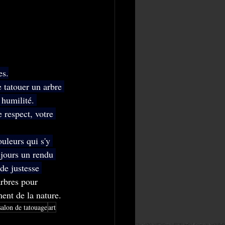
es.
e tatouer un arbre 
 humilité. 
 respect, votre 
uleurs qui s'y 
ujours un rendu 
de justesse 
arbres pour 
ent de la nature.
salon de tatouage
art