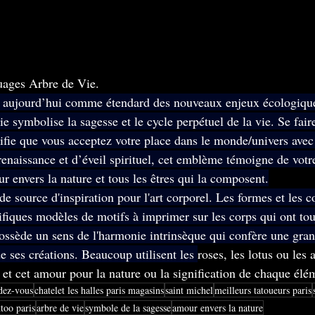
ouages Arbre de Vie.
se aujourd’hui comme étendard des nouveaux enjeux écologiqu
e symbolise la sagesse et le cycle perpétuel de la vie. Se fair
nifie que vous acceptez votre place dans le monde/univers avec
enaissance et d’éveil spirituel, cet emblème témoigne de votre
r envers la nature et tous les êtres qui la composent.
e source d'inspiration pour l'art corporel. Les formes et les co
fiques modèles de motifs à imprimer sur les corps qui ont to
 possède un sens de l'harmonie intrinsèque qui confère une gran
e ses créations. Beaucoup utilisent les 
roses, les lotus ou les 
 et cet amour pour la nature ou la signification de chaque élém
dez-vous
chatelet les halles paris magasins
saint michel
meilleurs tatoueurs paris
ttoo paris
arbre de vie
symbole de la sagesse
amour envers la nature