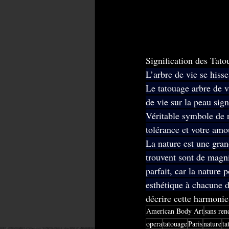
Signification des Tat
L’arbre de vie se his
Le tatouage arbre de vi
de vie sur la peau sig
Véritable symbole de r
tolérance et votre amou
La nature est une grand
trouvent sont de magni
parfait, car la nature
esthétique à chacune d
décrire cette harmonie
American Body Art
sans ren
opera
tatouage
Paris
nature
ta