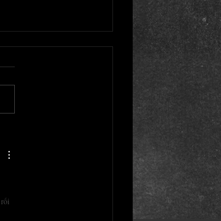
rix d'un tatouage |
rican Body Art #1467
 
rối 