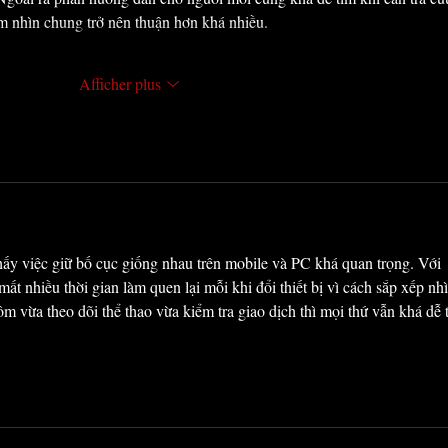
ệm nhìn chung trở nên thuận hơn khá nhiều.
Afficher plus
hấy việc giữ bố cục giống nhau trên mobile và PC khá quan trọng. Với 
ất nhiều thời gian làm quen lại mỗi khi đổi thiết bị vì cách sắp xếp nhì
 vừa theo dõi thể thao vừa kiểm tra giao dịch thì mọi thứ vẫn khá dễ 