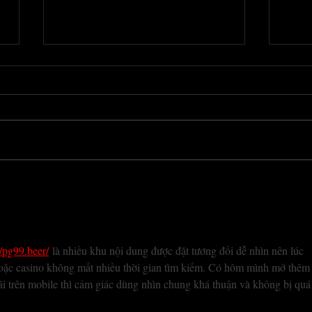
n
Tatouage à 80€ : Pourquoi
Le p
ce prix minimum|
Ame
American Body Art #1468
//pg99.beer/
 là nhiều khu nội dung được đặt tương đối dễ nhìn nên lúc 
hoặc casino không mất nhiều thời gian tìm kiếm. Có hôm mình mở thêm
i trên mobile thì cảm giác dùng nhìn chung khá thuận và không bị quá 