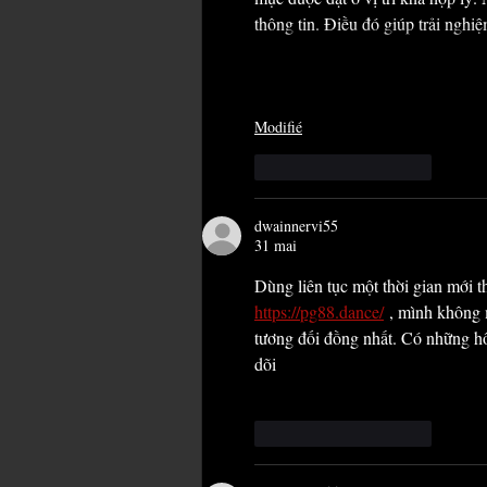
thông tin. Điều đó giúp trải nghi
Modifié
J'aime
Répondre
dwainnervi55
31 mai
Dùng liên tục một thời gian mới t
https://pg88.dance/
 , mình không m
tương đối đồng nhất. Có những hôm
dõi
J'aime
Répondre