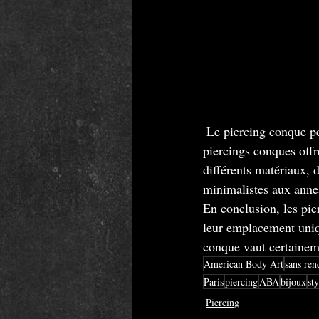
Le piercing conque pe
piercings conques offr
différents matériaux, d
minimalistes aux annea
En conclusion, les pie
leur emplacement uniqu
conque vaut certaineme
American Body Art
sans ren
Paris
piercing
ABA
bijoux
sty
Piercing