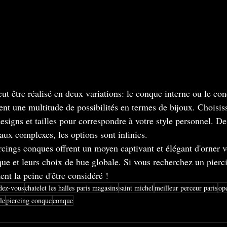
ut être réalisé en deux variations: le conque interne ou le co
ent une multitude de possibilités en termes de bijoux. Choisis
esigns et tailles pour correspondre à votre style personnel. De
ux complexes, les options sont infinies. 
rcings conques offrent un moyen captivant et élégant d'orner vo
e et leurs choix de bue globale. Si vous recherchez un pierci
nt la peine d'être considéré !
dez-vous
chatelet les halles paris magasins
saint michel
meilleur perceur paris
op
le
piercing conque
conque