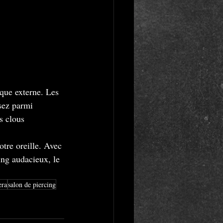
nque externe. Les 
sez parmi 
s clous 
tre oreille. Avec 
ng audacieux, le 
era
salon de piercing