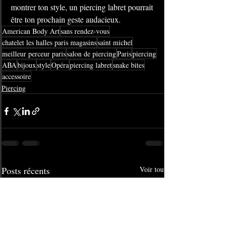
montrer ton style, un piercing labret pourrait 
être ton prochain geste audacieux.
American Body Art
sans rendez-vous
chatelet les halles paris magasins
saint michel
meilleur perceur paris
salon de piercing
Paris
piercing
ABA
bijoux
style
Opéra
piercing labret
snake bites
accessoire
Piercing
Posts récents
Voir tout