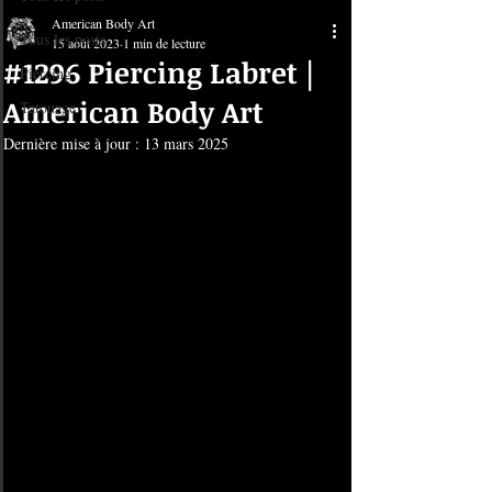
American Body Art
Tous les posts
15 août 2023
1 min de lecture
#1296 Piercing Labret |
Piercing
American Body Art
Tatouage
Dernière mise à jour :
13 mars 2025