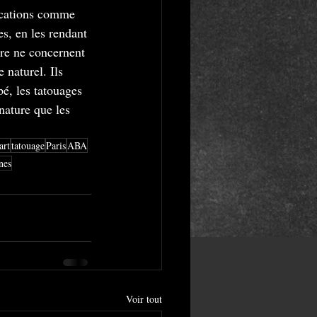
fications comme 
s, en les rendant 
ure ne concernent 
 naturel. Ils 
é, les tatouages 
nature que les 
art
tatouage
Paris
ABA
nes
Voir tout