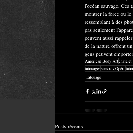
l'océan sauvage. Ces t
montrer la force ou le
ressemblant à des phot
pas seulement l'apparen
peuvent aussi rappeler
de la nature offrent un
gens peuvent emporter 
American Body Art
chatelet
tatouages
sans rdv
Opéra
tato
Tatouage
Posts récents