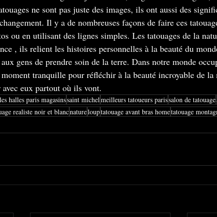
atouages ne sont pas juste des images, ils ont aussi des signi
 changement. Il y a de nombreuses façons de faire ces tatouage
os ou en utilisant des lignes simples. Les tatouages de la nat
ce , ils relient les histoires personnelles à la beauté du monde
 aux gens de prendre soin de la terre. Dans notre monde occup
 moment tranquille pour réfléchir à la beauté incroyable de la 
avec eux partout où ils vont.
 les halles paris magasins
saint michel
meilleurs tatoueurs paris
salon de tatouage
uage realiste noir et blanc
nature
loup
tatouage avant bras home
tatouage montag