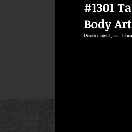
#1301 T
Body Art
Dernière mise à jour :
13 ma