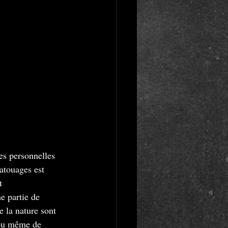
es personnelles 
atouages est 
t 
e partie de 
e la nature sont 
 ou même de 