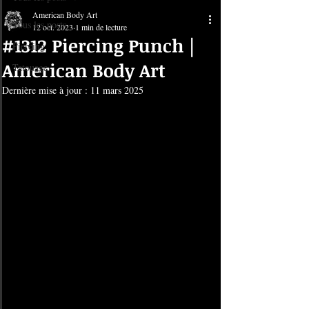
American Body Art
Tous les posts
12 oct. 2023
1 min de lecture
#1312 Piercing Punch |
Piercing
American Body Art
Tatouage
Dernière mise à jour :
11 mars 2025