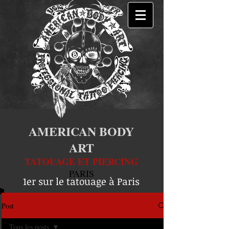
AMERICAN BODY
ART
TATOUAGE ET PIERCING
PARIS
1er sur le tatouage à Paris
Post
Tous les posts