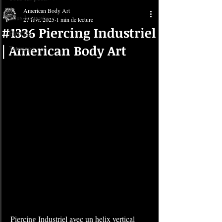
American Body Art
Tous les posts
27 févr. 2025
1 min de lecture
#1336 Piercing Industriel
Piercing
| American Body Art
Tatouage
Piercing Industriel avec un helix vertical 