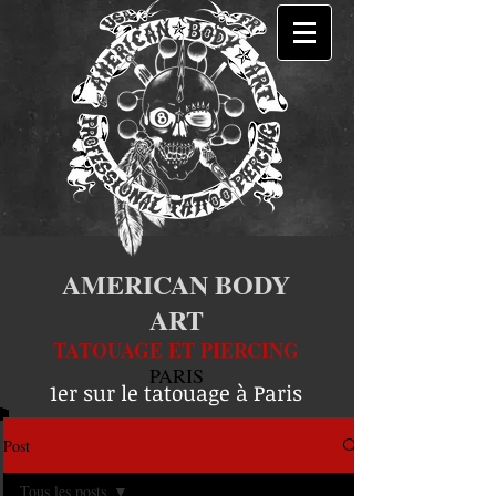
AMERICAN BODY
ART
TATOUAGE ET PIERCING
PARIS
1er sur le tatouage à Paris
Post
Tous les posts