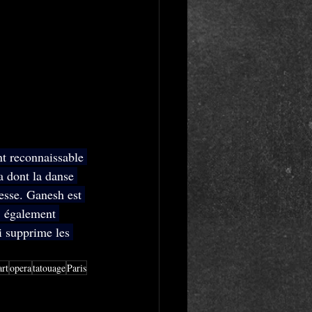
t reconnaissable 
a dont la danse 
esse. Ganesh est 
, également 
i supprime les 
art
opera
tatouage
Paris