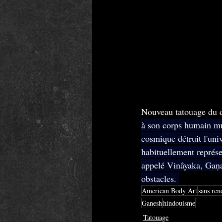
Nouveau tatouage du d
à son corps humain muni
cosmique détruit l'uni
habituellement représe
appelé Vinâyaka, Gaṇap
obstacles. 
American Body Art
sans ren
Ganesh
hindouisme
Tatouage