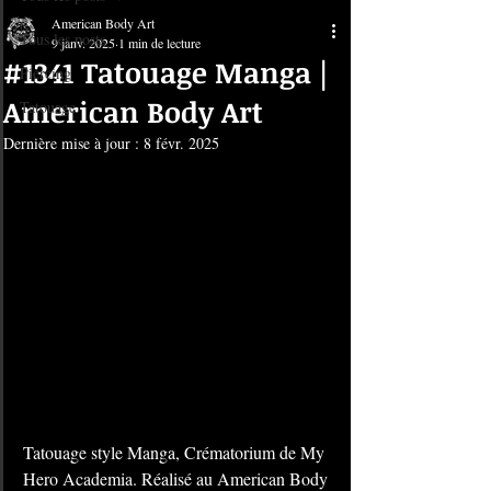
American Body Art
Tous les posts
9 janv. 2025
1 min de lecture
#1341 Tatouage Manga |
Piercing
American Body Art
Tatouage
Dernière mise à jour :
8 févr. 2025
Tatouage style Manga, Crématorium de My 
Hero Academia. Réalisé au American Body 