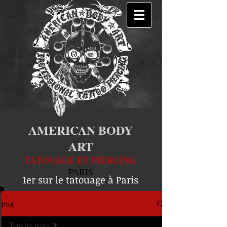
AMERICAN BODY
ART
TATOUAGE ET PIERCING
PARIS
1er sur le tatouage à Paris
Post
Tous les posts