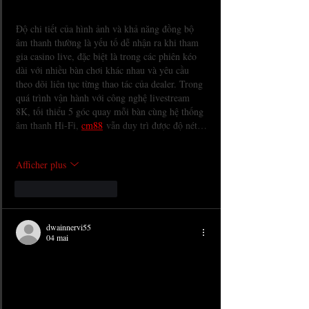
Độ chi tiết của hình ảnh và khả năng đồng bộ 
âm thanh thường là yếu tố dễ nhận ra khi tham 
gia casino live, đặc biệt là trong các phiên kéo 
dài với nhiều bàn chơi khác nhau và yêu cầu 
theo dõi liên tục từng thao tác của dealer. Trong 
quá trình vận hành với công nghệ livestream 
8K, tối thiểu 5 góc quay mỗi bàn cùng hệ thống 
âm thanh Hi-Fi, 
cm88
 vẫn duy trì được độ nét…
Afficher plus
J'aime
Répondre
dwainnervi55
04 mai