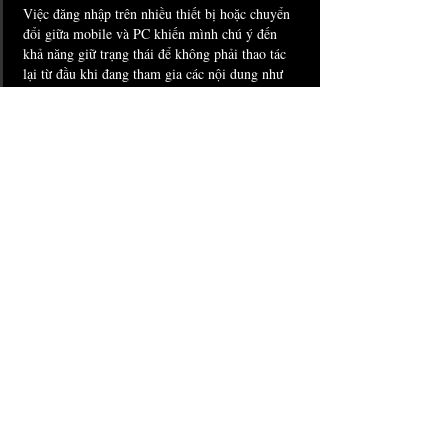
Việc đăng nhập trên nhiều thiết bị hoặc chuyển 
đổi giữa mobile và PC khiến mình chú ý đến 
khả năng giữ trạng thái để không phải thao tác 
lại từ đầu khi đang tham gia các nội dung như 
thể thao hoặc casino. Trong những trường hợp 
cần chuyển đổi thiết bị trong cùng một phiên, 
https://sh-bet.com/
 vẫn giữ được dữ liệu và trạng 
thái giữa các lần đăng nhập khác nhau. Khi tiếp 
tục thao tác trên thiết bị…
Afficher plus
J'aime
Répondre
dwainnervi55
03 mai
Có những lúc việc chuyển đổi liên tục giữa các 
nội dung như slot, casino và xổ số sẽ làm lộ rõ 
hệ thống có bị quá tải hay không nếu không 
được tối ưu tốt, và trong quá trình sử dụng, 