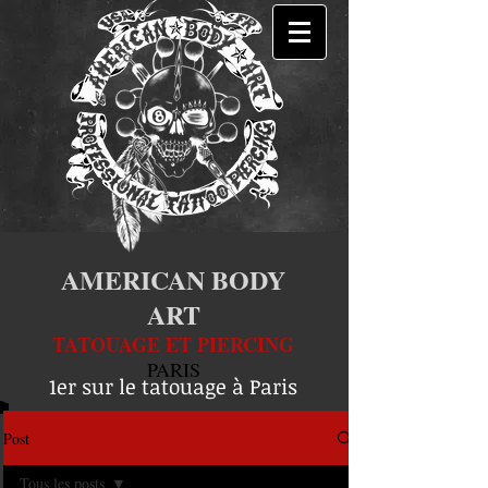
AMERICAN BODY
ART
TATOUAGE ET PIERCING
PARIS
1er sur le tatouage à Paris
Post
Tous les posts