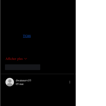
Khi trải nghiệm một nền tảng giải trí trực tuyến, 
tốc độ xử lý giao dịch và khả năng hỗ trợ người 
dùng là yếu tố dễ nhận thấy nhất trong quá trình 
sử dụng thực tế. Những hệ thống chậm trễ hoặc 
thiếu hỗ trợ thường làm gián đoạn trải nghiệm 
liên tục. Với 
TG88
 , cơ chế nạp rút được tối ưu 
để xử lý trong thời gian ngắn, kết hợp với đội 
ngũ hỗ trợ hoạt động liên…
Afficher plus
J'aime
Répondre
dwainnervi55
05 mai