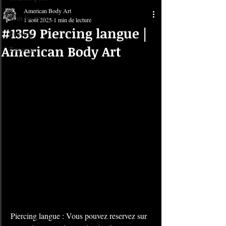
American Body Art
Tous les posts
1 août 2025
1 min de lecture
#1359 Piercing langue |
Piercing
American Body Art
Tatouage
Piercing langue : Vous pouvez reservez sur 