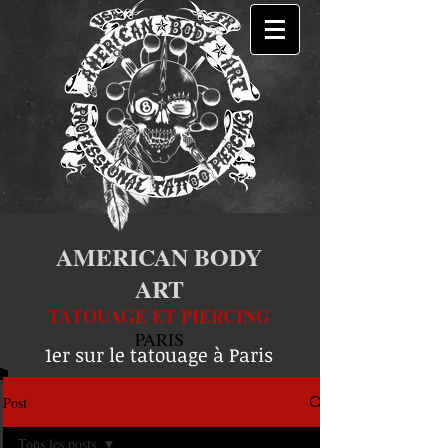
AMERICAN BODY
ART
TATOUAGE ET PIERCING
PARIS
1er sur le tatouage à Paris
Post
Tous les posts