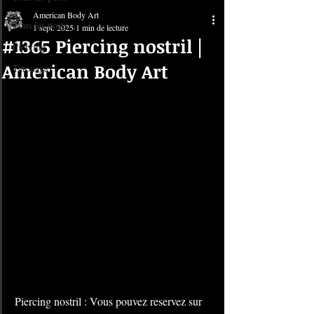
American Body Art
Tous les posts
1 sept. 2025
1 min de lecture
#1365 Piercing nostril |
Piercing
American Body Art
Tatouage
Piercing nostril : Vous pouvez reservez sur 