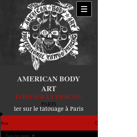
AMERICAN BODY
ART
TATOUAGE ET PIERCING
PARIS
1er sur le tatouage à Paris
Post
Tous les posts