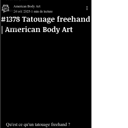
American Body Art
Tous les posts
24 oct. 2025
1 min de lecture
#1378 Tatouage freehand
Piercing
| American Body Art
Tatouage
Qu'est ce qu'un tatouage freehand ?