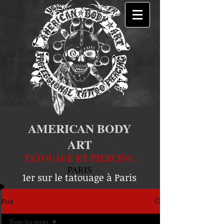
AMERICAN BODY
ART
TATOUAGE ET PIERCING
PARIS
1er sur le tatouage à Paris
Post
Tous les posts