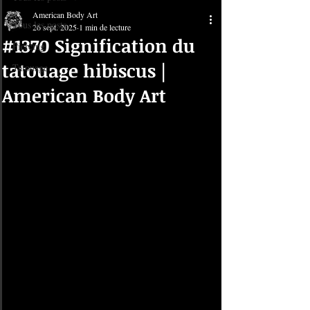
American Body Art
Tous les posts
26 sept. 2025
1 min de lecture
#1370 Signification du
Piercing
tatouage hibiscus |
Tatouage
American Body Art