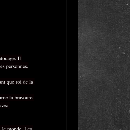
touage. Il 
ses personnes.
ant que roi de la 
arne la bravoure 
avec 
s le monde. Les 