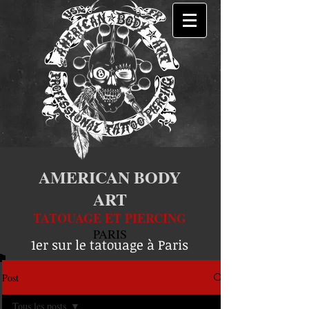
AMERICAN BODY
ART
TATOUAGE ET PIERCING
PARIS
1er sur le tatouage à Paris
Post
Tous les posts