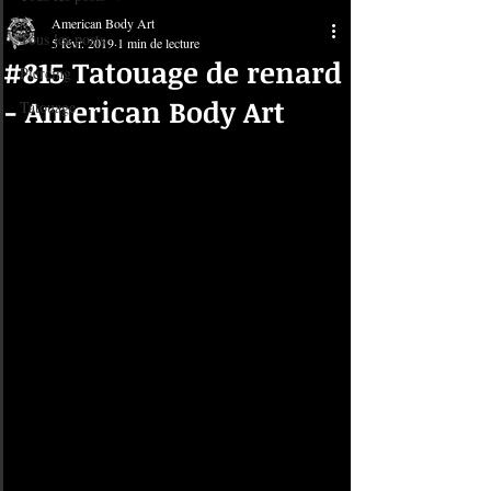
American Body Art
Tous les posts
5 févr. 2019
1 min de lecture
#815 Tatouage de renard
Piercing
- American Body Art
Tatouage