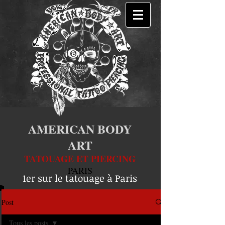
AMERICAN BODY
ART
TATOUAGE ET PIERCING
PARIS
1er sur le tatouage à Paris
Post
Tous les posts