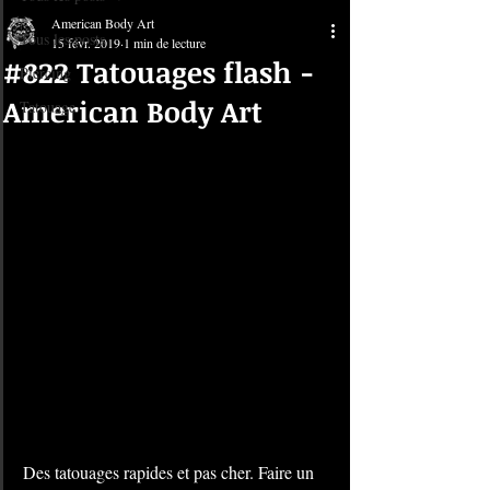
American Body Art
Tous les posts
15 févr. 2019
1 min de lecture
#822 Tatouages flash -
Piercing
American Body Art
Tatouage
Des tatouages rapides et pas cher. Faire un 