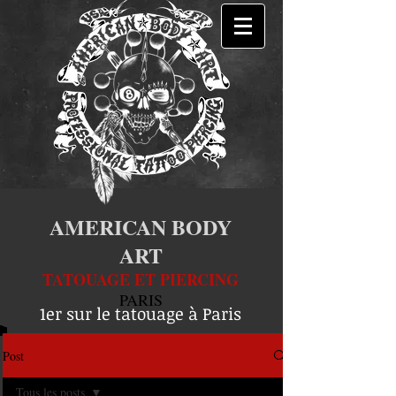
AMERICAN BODY
ART
TATOUAGE ET PIERCING
PARIS
1er sur le tatouage à Paris
Post
Tous les posts