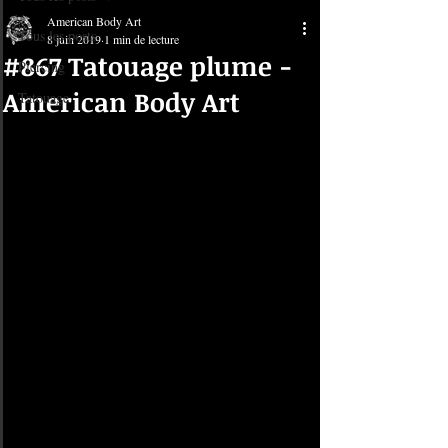
American Body Art
Tous les posts
8 juin 2019
1 min de lecture
#867 Tatouage plume -
Piercing
American Body Art
Tatouage