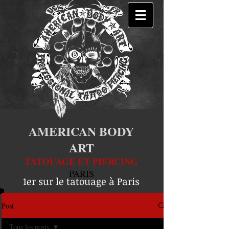
AMERICAN BODY
ART
TATOUAGE ET PIERCING
PARIS
1er sur le tatouage à Paris
Post
Tous les posts