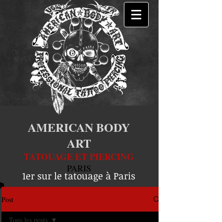
AMERICAN BODY
ART
TATOUAGE ET PIERCING
PARIS
1er sur le tatouage à Paris
Post
Tous les posts