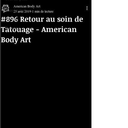
American Body Art
Tous les posts
25 août 2019
1 min de lecture
#896 Retour au soin de
Piercing
Tatouage - American
Tatouage
Body Art