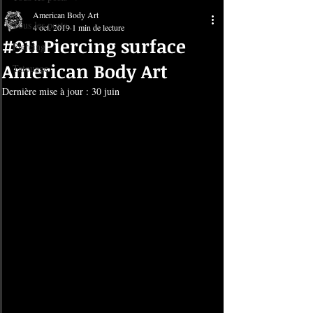
American Body Art
Tous les posts
4 oct. 2019
1 min de lecture
#911 Piercing surface
Piercing
American Body Art
Tatouage
Dernière mise à jour :
30 juin