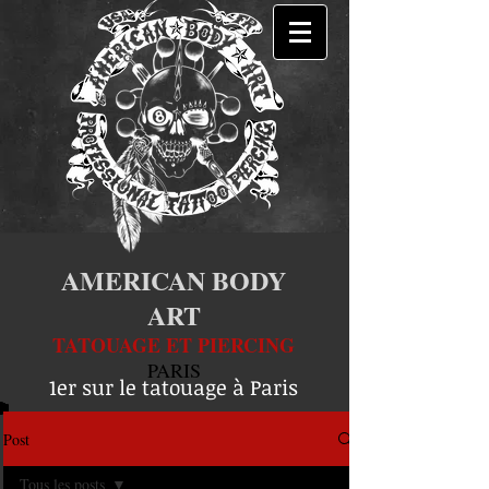
AMERICAN BODY
ART
TATOUAGE ET PIERCING
PARIS
1er sur le tatouage à Paris
Post
Tous les posts