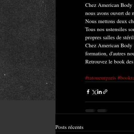
Chez American Body Ar
nous avons ouvert de n
Nous mettons deux chos
Tous nos ustensiles so
propres salles de stéri
Chez American Body Art
formation, d'autres nou
Retrouvez le book des 
#tatoueurparis
#bookt
Posts récents