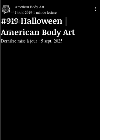
American Body Art
Tous les posts
1 nov. 2019
1 min de lecture
#919 Halloween |
Piercing
American Body Art
Tatouage
Dernière mise à jour :
5 sept. 2025