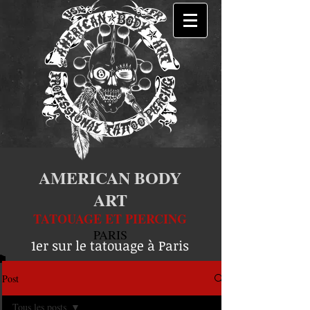
AMERICAN BODY
ART
TATOUAGE ET PIERCING
PARIS
1er sur le tatouage à Paris
Post
Tous les posts