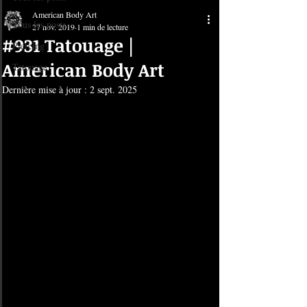
American Body Art
Tous les posts
27 nov. 2019
1 min de lecture
#931 Tatouage |
Piercing
American Body Art
Tatouage
Dernière mise à jour :
2 sept. 2025