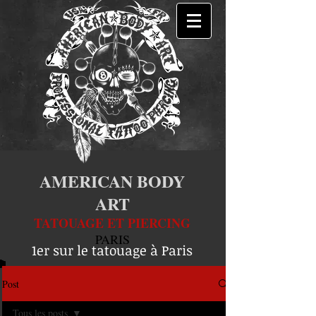
AMERICAN BODY
ART
TATOUAGE ET PIERCING
PARIS
1er sur le tatouage à Paris
Post
Tous les posts