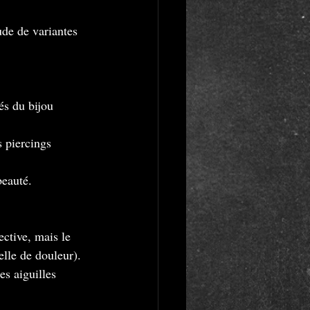
ude de variantes 
és du bijou 
 piercings 
beauté.
ctive, mais le 
lle de douleur). 
s aiguilles 