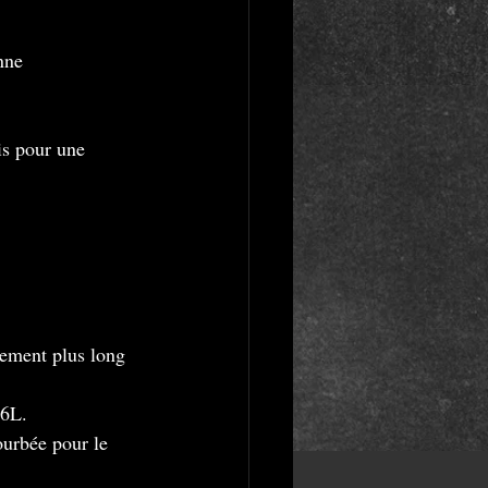
nne 
is pour une 
rement plus long 
16L.
ourbée pour le 