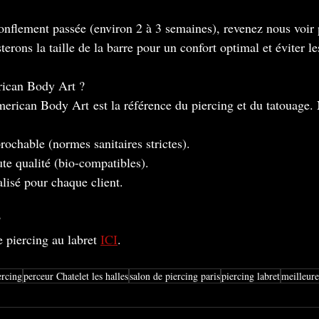
onflement passée (environ 2 à 3 semaines), revenez nous voir
erons la taille de la barre pour un confort optimal et éviter le
rican Body Art ?
erican Body Art est la référence du piercing et du tatouage.
rochable (normes sanitaires strictes).
te qualité (bio-compatibles).
lisé pour chaque client.
?
 piercing au labret 
ICI
.
ercing
perceur Chatelet les halles
salon de piercing paris
piercing labret
meilleure