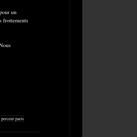
 pour un 
s frottements 
 Nous 
 perceur paris