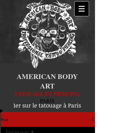
AMERICAN BODY
ART
TATOUAGE ET PIERCING
PARIS
1er sur le tatouage à Paris
Post
Tous les posts