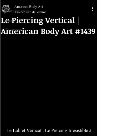
American Body Art
Tous les posts
3 avr.
2 min de lecture
Le Piercing Vertical |
Piercing
American Body Art #1439
Tatouage
Le Labret Vertical : Le Piercing Irrésistible à 