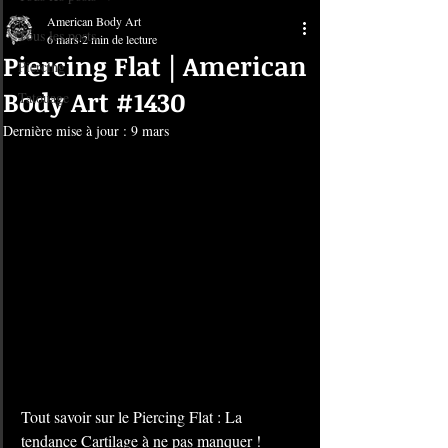
American Body Art
Tous les posts
6 mars
2 min de lecture
Piercing Flat | American
Piercing
Body Art #1430
Tatouage
Dernière mise à jour :
9 mars
Tout savoir sur le Piercing Flat : La 
tendance Cartilage à ne pas manquer !