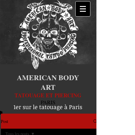
AMERICAN BODY
ART
TATOUAGE ET PIERCING
PARIS
1er sur le tatouage à Paris
Post
Tous les posts