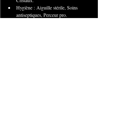
Cristaux.
Hygiène : Aiguille stérile, Soins 
antiseptiques, Perceur pro.
Prêt(e) à craquer pour un Flat ?
Que vous soyez à votre premier piercing ou 
que vous terminiez votre projet d'oreille 
complète, le flat est une valeur sûre. Design, 
moderne et accessible, c’est le moment de 
vous faire plaisir. 
American Body Art
Salon de piercing Châtelet les Halles
piercing Paris
Tarifs piercing
Piercing Flat
Piercing