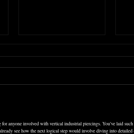
Le débouchage d'un
Le m
piercing | American Body
Body
Art #1473
 for anyone involved with vertical industrial piercings. You've laid such 
already see how the next logical step would involve diving into detailed 