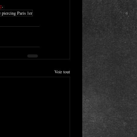
g
.
e piercing Paris 1er
Voir tout