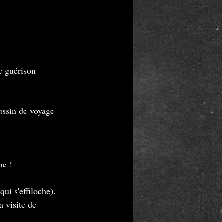
e guérison 
ussin de voyage 
he !
ui s'effiloche).
a visite de 