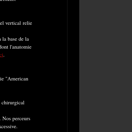
l vertical relie 
à la base de la 
dont l'anatomie 
ci
.
tie "American 
 chirurgical 
. Nos perceurs 
xcessive.