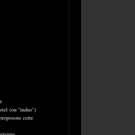
t
riel (ou "indus") 
proposons cette 
risiens.