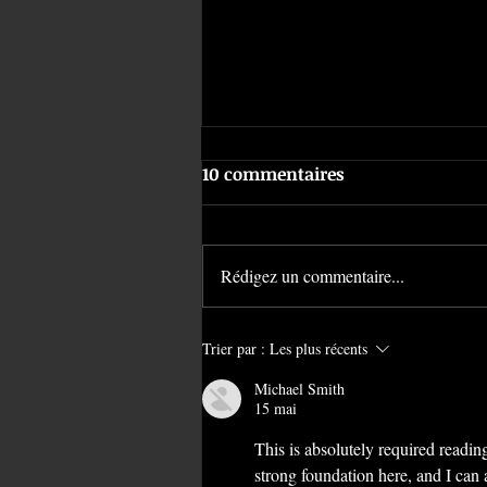
10 commentaires
Rédigez un commentaire...
Le stretch du piercing |
Trier par :
Les plus récents
American Body Art #1474
Michael Smith
15 mai
This is absolutely required reading
strong foundation here, and I can 