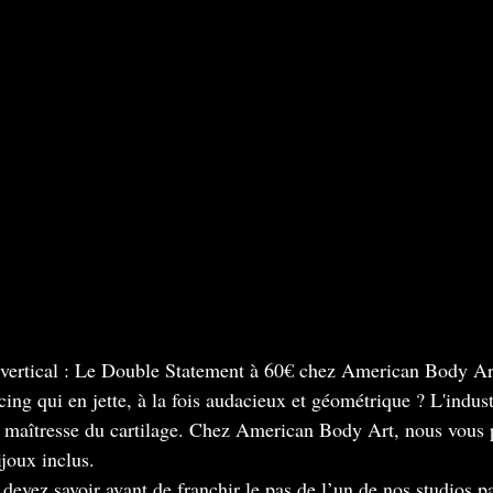
l vertical : Le Double Statement à 60€ chez American Body Ar
ing qui en jette, à la fois audacieux et géométrique ? L'indust
e maîtresse du cartilage. Chez American Body Art, nous vous 
ijoux inclus.
devez savoir avant de franchir le pas de l’un de nos studios pa