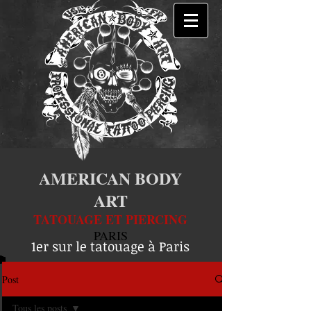
AMERICAN BODY
ART
TATOUAGE ET PIERCING
PARIS
1er sur le tatouage à Paris
Post
Tous les posts