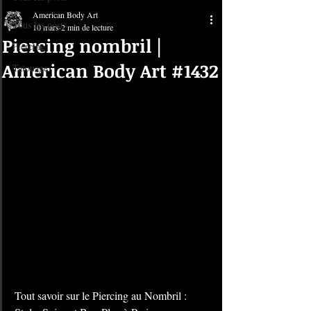
American Body Art
Tous les posts
10 mars
2 min de lecture
Piercing nombril |
Piercing
American Body Art #1432
Tatouage
Tout savoir sur le Piercing au Nombril : 