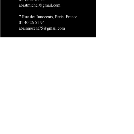
abastmichel@gmail.com
7 Rue des Innocents, Paris, France
01 40 26 51 94
abainnocent75@gmail.com
4 Rue Joubert, Paris, France
01 53 16 15 96
abaopera@gmail.com
24 Boulevard de Sébastopol, Paris,
France
01 40 29 15 80
abasebastopol@gmail.com