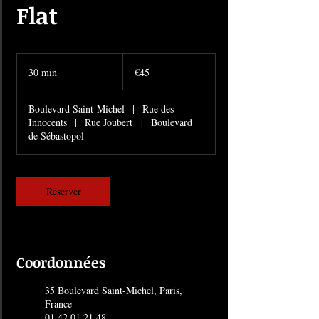
Flat
45
euros
30 min
3
€45
0
m
Boulevard Saint-Michel
|
Rue des
i
Innocents
|
Rue Joubert
|
Boulevard
n
de Sébastopol
Réserver
Coordonnées
35 Boulevard Saint-Michel, Paris,
France
01 42 01 21 48