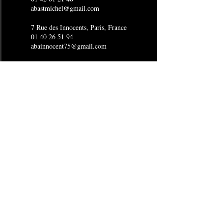
abastmichel@gmail.com
7 Rue des Innocents, Paris, France
01 40 26 51 94
abainnocent75@gmail.com
4 Rue Joubert, Paris, France
01 53 16 15 96
abaopera@gmail.com
24 Boulevard de Sébastopol, Paris,
France
01 40 29 15 80
abasebastopol@gmail.com