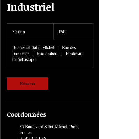
Industriel
60
euros
30 min
3
€60
0
m
Boulevard Saint-Michel
|
Rue des
i
Innocents
|
Rue Joubert
|
Boulevard
n
de Sébastopol
Réserver
Coordonnées
35 Boulevard Saint-Michel, Paris,
France
01 42 01 21 48