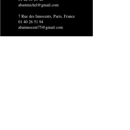
abastmichel@gmail.com
7 Rue des Innocents, Paris, France
01 40 26 51 94
abainnocent75@gmail.com
4 Rue Joubert, Paris, France
01 53 16 15 96
abaopera@gmail.com
24 Boulevard de Sébastopol, Paris,
France
01 40 29 15 80
abasebastopol@gmail.com