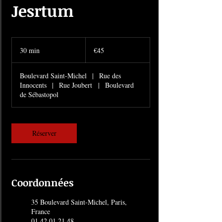
Jesrtum
45
euros
30 min
3
€45
0
m
Boulevard Saint-Michel
|
Rue des
i
Innocents
|
Rue Joubert
|
Boulevard
n
de Sébastopol
Réserver
Coordonnées
35 Boulevard Saint-Michel, Paris,
France
01 42 01 21 48