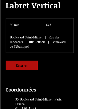
Labret Vertical
45
euros
30 min
3
€45
0
m
Boulevard Saint-Michel
|
Rue des
i
Innocents
|
Rue Joubert
|
Boulevard
n
de Sébastopol
Réserver
Coordonnées
35 Boulevard Saint-Michel, Paris,
France
01 42 01 21 48