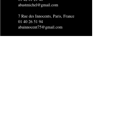
abastmichel@gmail.com
7 Rue des Innocents, Paris, France
01 40 26 51 94
abainnocent75@gmail.com
4 Rue Joubert, Paris, France
01 53 16 15 96
abaopera@gmail.com
24 Boulevard de Sébastopol, Paris,
France
01 40 29 15 80
abasebastopol@gmail.com