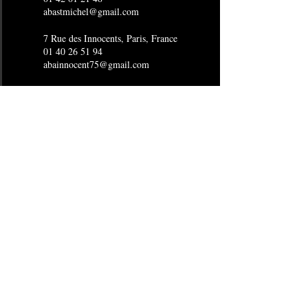
abastmichel@gmail.com
7 Rue des Innocents, Paris, France
01 40 26 51 94
abainnocent75@gmail.com
4 Rue Joubert, Paris, France
01 53 16 15 96
abaopera@gmail.com
24 Boulevard de Sébastopol, Paris,
France
01 40 29 15 80
abasebastopol@gmail.com