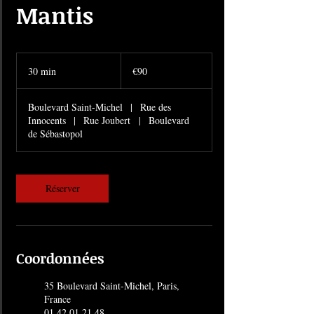
Mantis
90
euros
30 min
3
€90
0
m
Boulevard Saint-Michel
|
Rue des
i
Innocents
|
Rue Joubert
|
Boulevard
n
de Sébastopol
Réserver
Coordonnées
35 Boulevard Saint-Michel, Paris,
France
01 42 01 21 48