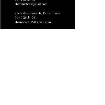
abastmichel@gmail.com
7 Rue des Innocents, Paris, France
01 40 26 51 94
abainnocent75@gmail.com
4 Rue Joubert, Paris, France
01 53 16 15 96
abaopera@gmail.com
24 Boulevard de Sébastopol, Paris,
France
01 40 29 15 80
abasebastopol@gmail.com