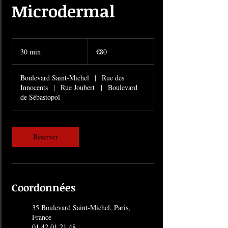
Microdermal
80
euros
30 min
3
€80
0
m
Boulevard Saint-Michel
|
Rue des
i
Innocents
|
Rue Joubert
|
Boulevard
n
de Sébastopol
Réserver
Coordonnées
35 Boulevard Saint-Michel, Paris,
France
01 42 01 21 48