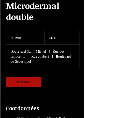
Microdermal
double
160
euros
30 min
3
€160
0
m
Boulevard Saint-Michel
|
Rue des
i
Innocents
|
Rue Joubert
|
Boulevard
n
de Sébastopol
Réserver
Coordonnées