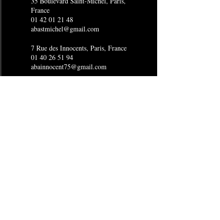
35 Boulevard Saint-Michel, Paris,
France
01 42 01 21 48
abastmichel@gmail.com
7 Rue des Innocents, Paris, France
01 40 26 51 94
abainnocent75@gmail.com
4 Rue Joubert, Paris, France
01 53 16 15 96
abaopera@gmail.com
24 Boulevard de Sébastopol, Paris,
France
01 40 29 15 80
abasebastopol@gmail.com