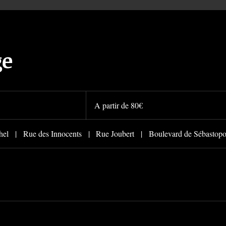
AMERICAN BODY ART
ge
TATOUAGE ET PIERCING
PARIS
A
partir
A partir de 80€
de
1er sur le tatouage à Paris
80€
hel
|
Rue des Innocents
|
Rue Joubert
|
Boulevard de Sébastopo
PIERCING
RESERVATION
SOINS