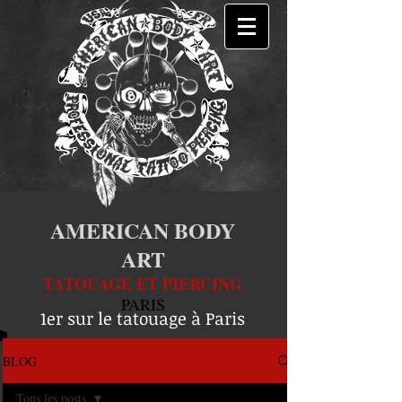
AMERICAN BODY
ART
TATOUAGE ET PIERCING
PARIS
1er sur le tatouage à Paris
BLOG
Tous les posts