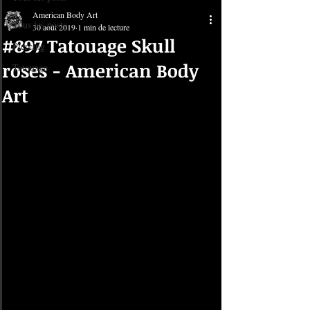
American Body Art
Tous les posts
30 août 2019
1 min de lecture
#897 Tatouage Skull
Piercing
roses - American Body
Tatouage
Art