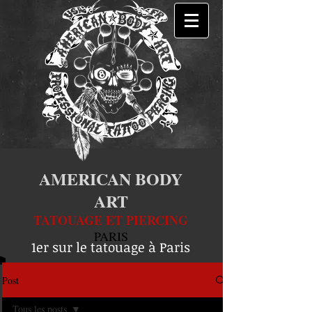
AMERICAN BODY
ART
TATOUAGE ET PIERCING
PARIS
1er sur le tatouage à Paris
Post
Tous les posts