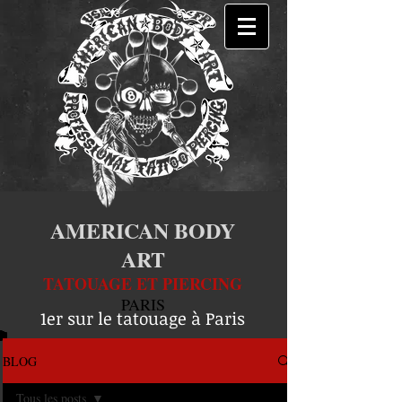
AMERICAN BODY
ART
TATOUAGE ET PIERCING
PARIS
1er sur le tatouage à Paris
BLOG
Tous les posts