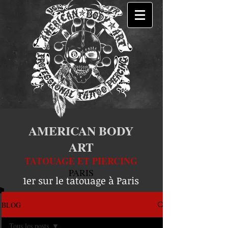
AMERICAN BODY
ART
TATOUAGE ET PIERCING
PARIS
1er sur le tatouage à Paris
BLOG
Tous les posts