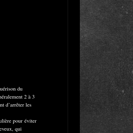
uérison du 
énéralement 2 à 3 
t d’arrêter les 
ulière pour
éviter 
eveux, qui 