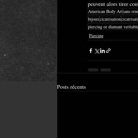
peuvent alors tirer cont
American Body Art
sans ren
bijoux
cicatrisation
cicatrisat
piercing or diamant veritabl
Piercing
Posts récents