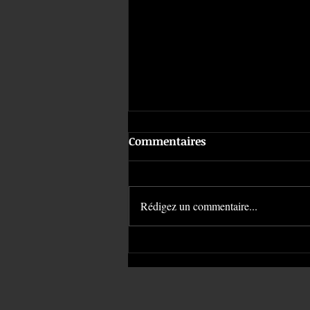
Commentaires
Rédigez un commentaire...
Le rejet du piercing |
American Body Art #1475