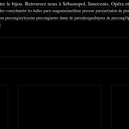
re le bijou. 
Retrouvez nous à Sébastopol, Innocents, Opéra et
dez-vous
chatelet les halles paris magasins
meilleur perceur paris
art
salon de pie
ion piercing
style
soins piercing
notre dame de paris
designs
bijoux de piercing
Op
e