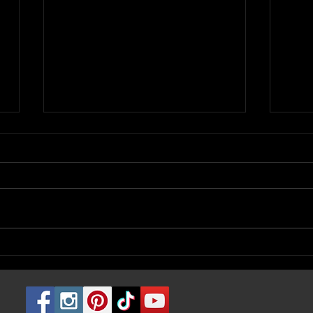
Le stretch du piercing |
Le 
American Body Art #1474
pier
Art 