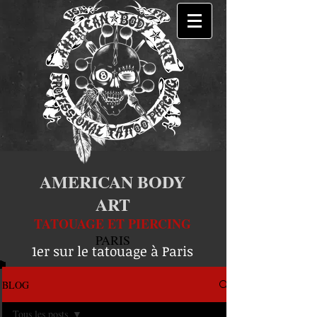
AMERICAN BODY
ART
TATOUAGE ET PIERCING
PARIS
1er sur le tatouage à Paris
BLOG
Tous les posts