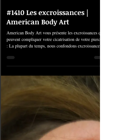
16 janv.
1 min de lecture
#1410 Les excroissances |
American Body Art
American Body Art vous présente les excroissances qui
peuvent compliquer votre cicatrisation de votre piercing
: La plupart du temps, nous confondons excroissance et
chéloïde, alors que ces deux choses sont bien différentes
et sont à traiter différemment. Une Excroissance est une
réaction de la peau dû à plusieurs facteurs : irritation,
frottement répété, mauvais suivis des soins, pose d’un
bijou inadapté, etc. Une excroissance peut être soignée
grâce aux soins qui peuvent êt