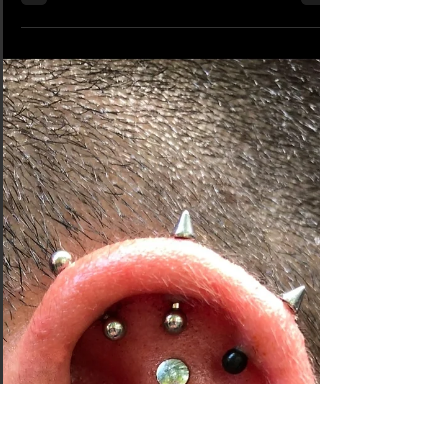
12 déc. 2024
1 min de lecture
#1334 Piercing Double
Industriel | American Body
Art
Piercing Double Industriel en acier chirugical réalisé à
Innocents. Le processus de guérison du piercing
industriel sera le même que pour...