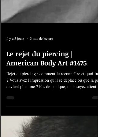
il y a 3 jours
3 min de lecture
Le rejet du piercing |
American Body Art #1475
Rejet de piercing : comment le reconnaître et quoi faire
? Vous avez l'impression qu'il se déplace ou que la peau
devient plus fine ? Pas de panique, mais soyez attentif :
il pourrait s'agir d'un rejet de piercing. Chez American
Body Art, la santé et la sécurité de vos piercings sont
nos priorités absolues. Bien que le rejet reste un
phénomène relativement rare si les soins sont bien
suivis, il est essentiel de comprendre ce qu'il se passe et
de savoir comment réagir. Qu'est-