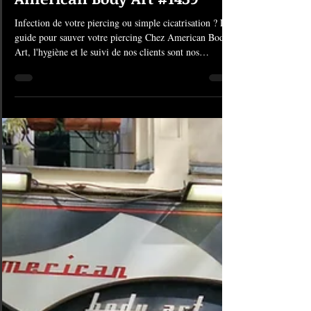
Comment reconnaître une
infection sur un piercing |
American Body Art #1459
Infection de votre piercing ou simple cicatrisation ? Le
guide pour sauver votre piercing Chez American Body
Art, l'hygiène et le suivi de nos clients sont nos
priorités. On vous explique comment faire la différence
et adopter les bons gestes. 1. Ce qui est NORMAL : La
phase de cicatrisation Il est tout à fait courant qu’un
piercing tout neuf soit un peu capricieux. Pendant les
premières semaines, votre corps réagit à ce corps
étranger (même s'il s'agit de nos bijoux de haute