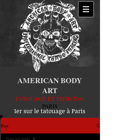
AMERICAN BODY
ART
TATOUAGE ET PIERCING
PARIS
1er sur le tatouage à Paris
Post
Tous les posts