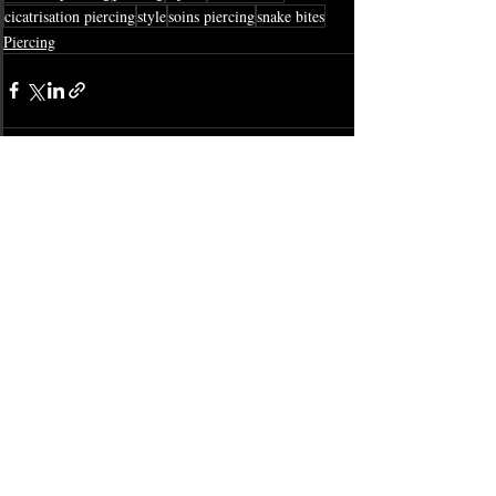
cicatrisation piercing
style
soins piercing
snake bites
Piercing
Posts récents
Voir tout