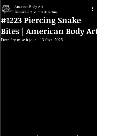
American Body Art
Tous les posts
16 mars 2021
1 min de lecture
#1223 Piercing Snake
Piercing
Bites | American Body Art
Tatouage
Dernière mise à jour :
13 févr. 2025