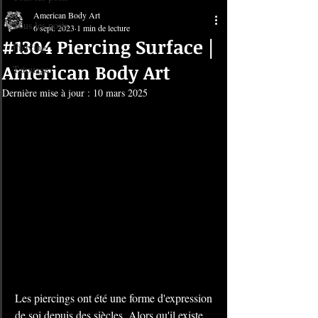
American Body Art
Tous les posts
6 sept. 2023
1 min de lecture
#1304 Piercing Surface |
Piercing
American Body Art
Tatouage
Dernière mise à jour :
10 mars 2025
Les piercings ont été une forme d'expression 
de soi depuis des siècles. Alors qu'il existe 