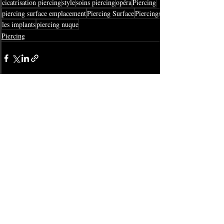
cicatrisation piercing
style
soins piercing
opéra
Piercing
piercing surface emplacement
Piercing Surface
Piercings
les implants
piercing nuque
Piercing
Posts récents
Voir tout