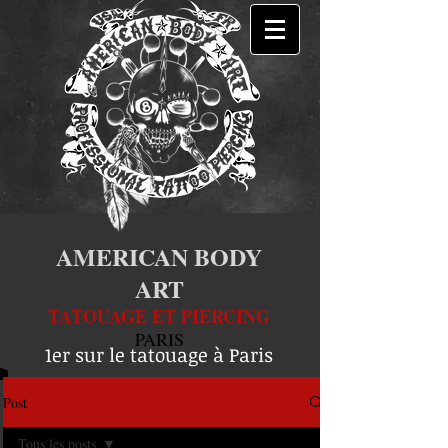
AMERICAN BODY
ART
TATOUAGE ET PIERCING
PARIS
1er sur le tatouage à Paris
Post
Tous les posts