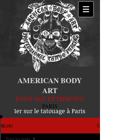
AMERICAN BODY
ART
TATOUAGE ET PIERCING
PARIS
1er sur le tatouage à Paris
BLOG
Tous les posts