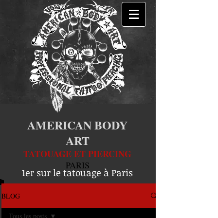
AMERICAN BODY
ART
TATOUAGE ET PIERCING
PARIS
1er sur le tatouage à Paris
BLOG
Tous les posts