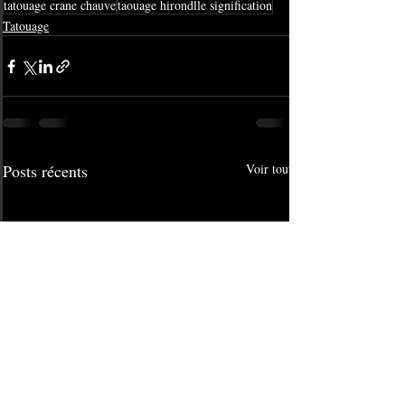
tatouage crane chauve
taouage hirondlle signification
Tatouage
Posts récents
Voir tout