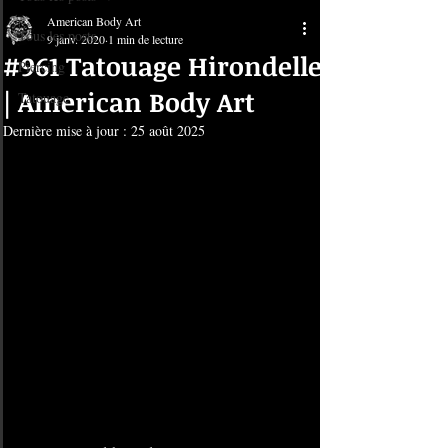
American Body Art
Tous les posts
9 janv. 2020
1 min de lecture
#961 Tatouage Hirondelle
Piercing
| American Body Art
Tatouage
Dernière mise à jour :
25 août 2025