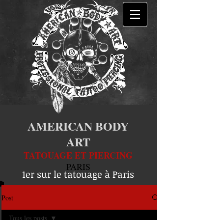
AMERICAN BODY
ART
TATOUAGE ET PIERCING
PARIS
1er sur le tatouage à Paris
Post
Tous les posts