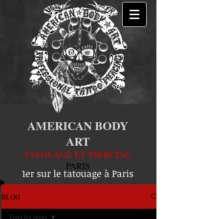
AMERICAN BODY
ART
TATOUAGE ET PIERCING
PARIS
1er sur le tatouage à Paris
BLOG
Tous les posts