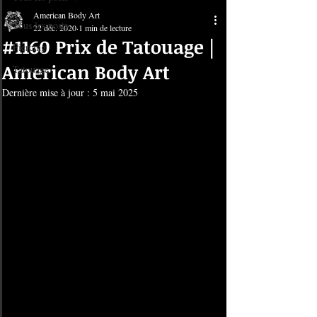
American Body Art
Tous les posts
22 déc. 2020
1 min de lecture
#1160 Prix de Tatouage |
Piercing
American Body Art
Tatouage
Dernière mise à jour :
5 mai 2025