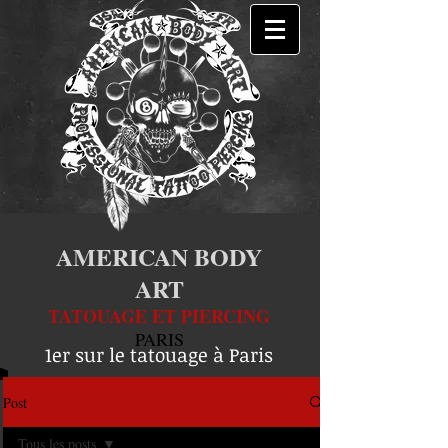
AMERICAN BODY
ART
TATOUAGE ET PIERCING
PARIS
1er sur le tatouage à Paris
Post
Tous les posts