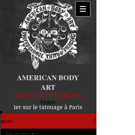
AMERICAN BODY
ART
TATOUAGE ET PIERCING
PARIS
1er sur le tatouage à Paris
BLOG
Tous les posts